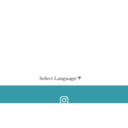
Select Language
▼
©2026
ホテルみなとや
. All Rights Reserved.