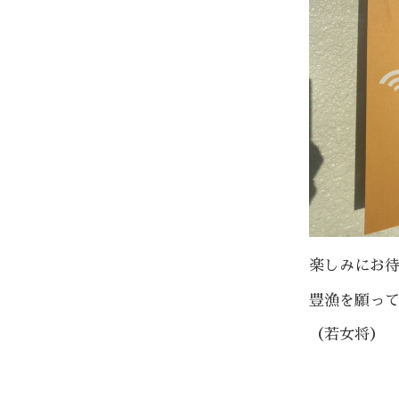
楽しみにお
豊漁を願っ
（若女将）