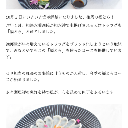
10月２日にいよいよ漁が解禁になりました、相馬の福とら！
昨年１月、相馬双葉漁協が相双沖で水揚げされる天然トラフグを
「福とら」と命名しました。
漁獲量が年々増えているトラフグをブランド化しようという取組
で、みなとやでもこの「福とら」を使ったコースを提供していま
す。
セリ担当の社長のお眼鏡に叶うものが入荷し、今季の福とらコー
スが始まりました。
ふぐ調理師の免許を持つ私が、心を込めて包丁をふるいます。