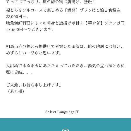
てっさにてっちり、皮の酢の物に唐揚げ、釜飯！
福とらをフルコースで楽しめる【満開】プランは１泊２食税込
22,000円〜、
地魚海鮮料理にふぐの刺身と唐揚げが付く【華やぎ】プランは同
17,600円〜でございます。
相馬市内の福とら提供店で考案した釜飯は、他の地域には無い、
めずらしい一品かと思います。
大浴場でホカホカにあたたまっていただき、湯気の立つ福とら料
理に舌鼓。。。
ご来館、お待ち申し上げます。
（若旦那）
Select Language
▼