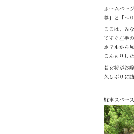
ホームペー
尊」と「へ
ここは、み
てすぐ左手
ホテルから
こんもりし
若女将がお
久しぶりに
駐車スペース