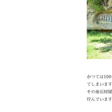
かつては10
てしまいま
その後石材屋
佇んでいま