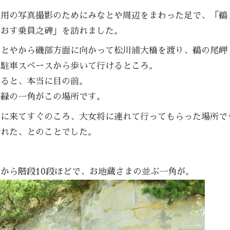
ジ用の写真撮影のためにみなとや周辺をまわった足で、「鵜
りおす乗員之碑」を訪れました。
なとやから磯部方面に向かって松川浦大橋を渡り、鵜の尾岬
の駐車スペースから歩いて行けるところ。
見ると、本当に目の前。
た緑の一角がこの場所です。
嫁に来てすぐのころ、大女将に連れて行ってもらった場所で
訪れた、とのことでした。
から階段10段ほどで、お地蔵さまの並ぶ一角が。