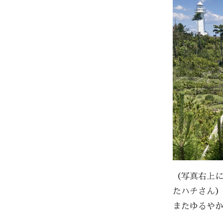
（写真右上
たハチさん
またゆるや