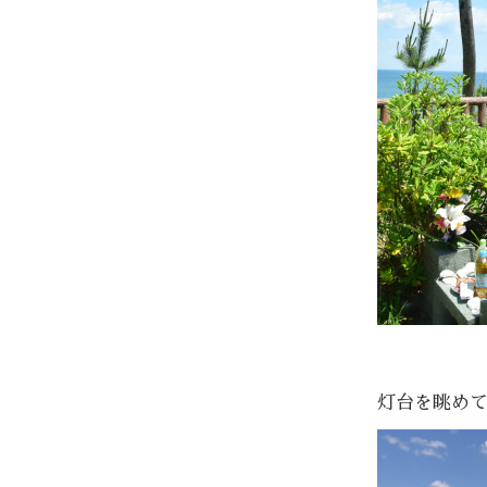
灯台を眺め