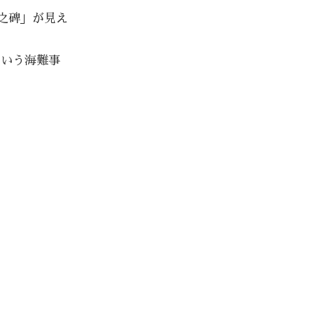
之碑」が見え
という海難事