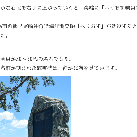
やかな石段を右手に上がっていくと、突端に「へりおす乗員
相馬市の鵜ノ尾崎沖合で海洋調査船「へりおす」が沈没する
した。
全員が20〜30代の若者でした。
の名前が刻まれた慰霊碑は、静かに海を見ています。